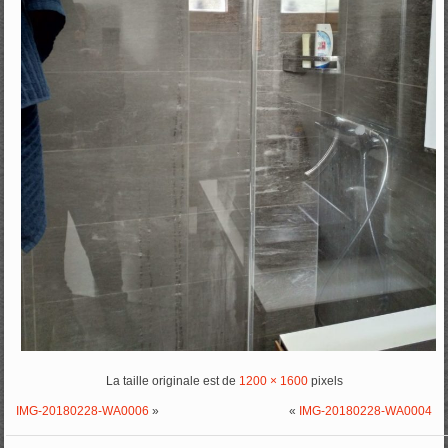
La taille originale est de
1200 × 1600
pixels
IMG-20180228-WA0006
»
«
IMG-20180228-WA0004