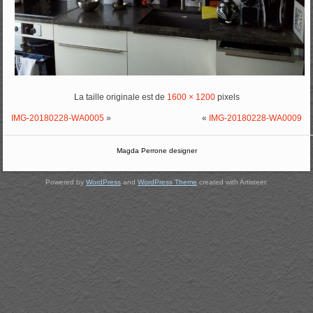
La taille originale est de
1600 × 1200
pixels
IMG-20180228-WA0005
»
«
IMG-20180228-WA0009
Magda Perrone designer
Powered by
WordPress
and
WordPress Theme
created with Artisteer.