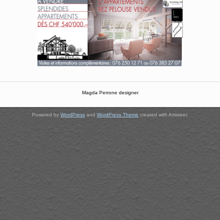
Magda Perrone designer
Powered by
WordPress
and
WordPress Theme
created with Artisteer.