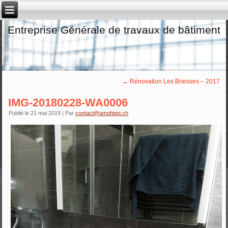
Entreprise Générale de travaux de bâtiment
←
Rénovation Les Briesses – 2017
IMG-20180228-WA0006
Publié le
21 mai 2019
|
Par
contact@amohtep.ch