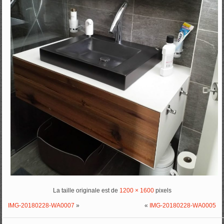
La taille originale est de
1200 × 1600
pixels
IMG-20180228-WA0007
»
«
IMG-20180228-WA0005