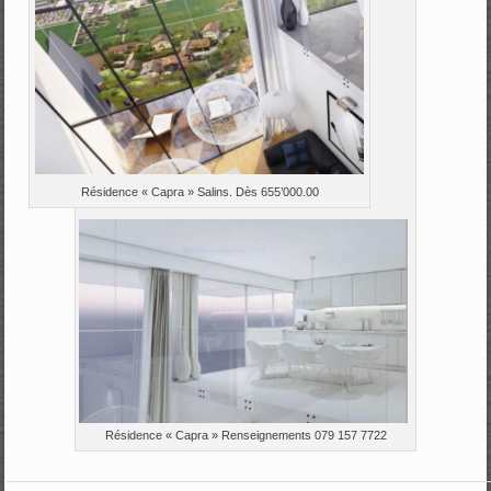
Résidence « Capra » Salins. Dès 655’000.00
Résidence « Capra » Renseignements 079 157 7722