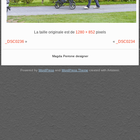
La taille originale est de
1280 × 852
pixels
_DSC0236
»
«
_DSC0234
Magda Perrone designer
Powered by
WordPress
and
WordPress Theme
created with Artisteer.