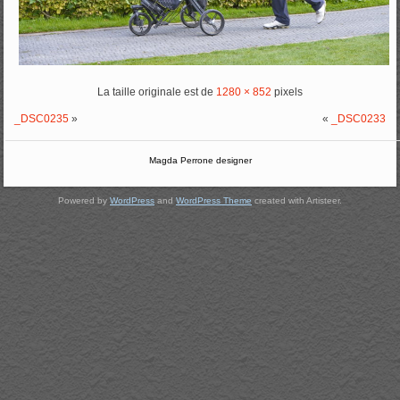
La taille originale est de
1280 × 852
pixels
_DSC0235
»
«
_DSC0233
Magda Perrone designer
Powered by
WordPress
and
WordPress Theme
created with Artisteer.