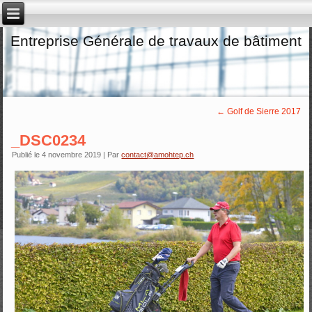
Entreprise Générale de travaux de bâtiment
←
Golf de Sierre 2017
_DSC0234
Publié le
4 novembre 2019
|
Par
contact@amohtep.ch