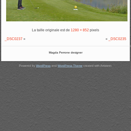
La taille originale est de
1280 × 852
pixels
_DSC0237
»
«
_DSC0235
Magda Perrone designer
Powered by
WordPress
and
WordPress Theme
created with Artisteer.