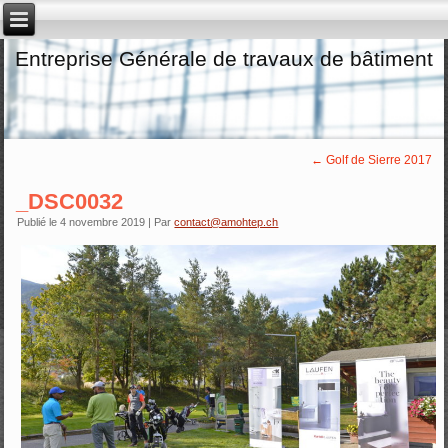
Entreprise Générale de travaux de bâtiment
←
Golf de Sierre 2017
_DSC0032
Publié le
4 novembre 2019
|
Par
contact@amohtep.ch