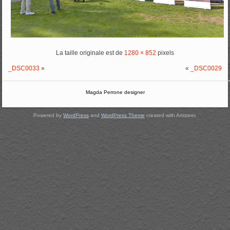
La taille originale est de
1280 × 852
pixels
_DSC0033
»
«
_DSC0029
Magda Perrone designer
Powered by
WordPress
and
WordPress Theme
created with Artisteer.