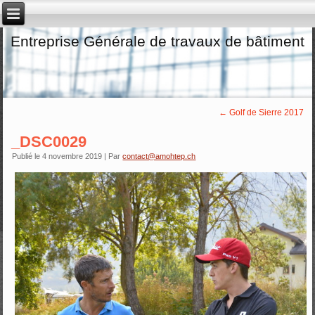
Entreprise Générale de travaux de bâtiment
←
Golf de Sierre 2017
_DSC0029
Publié le
4 novembre 2019
|
Par
contact@amohtep.ch