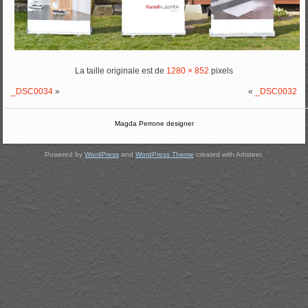
La taille originale est de
1280 × 852
pixels
_DSC0034
»
«
_DSC0032
Magda Perrone designer
Powered by
WordPress
and
WordPress Theme
created with Artisteer.