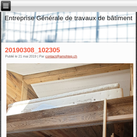
Entreprise Générale de travaux de bâtiment
20190308_102305
Publié le
21 mai 2019
|
Par
contact@amohtep.ch