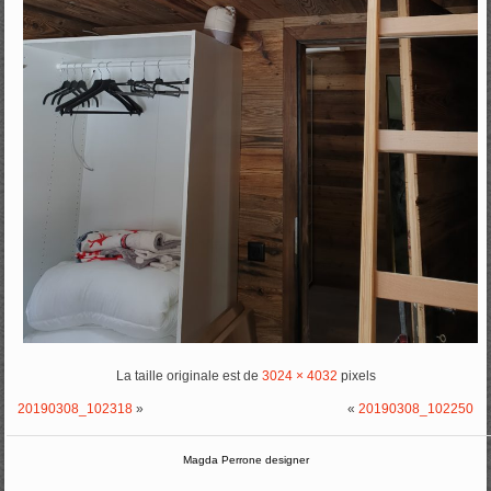
La taille originale est de
3024 × 4032
pixels
20190308_102318
»
«
20190308_102250
Magda Perrone designer