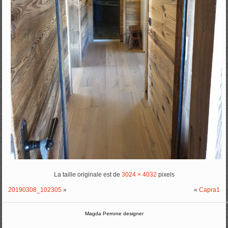
La taille originale est de
3024 × 4032
pixels
20190308_102305
»
«
Capra1
Magda Perrone designer