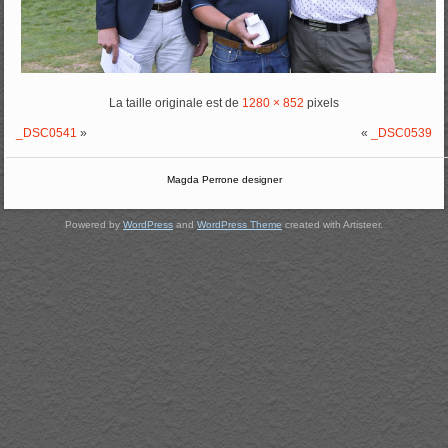
La taille originale est de
1280 × 852
pixels
_DSC0541
»
«
_DSC0539
Magda Perrone designer
Powered by
WordPress
and
WordPress Theme
created with Artisteer.