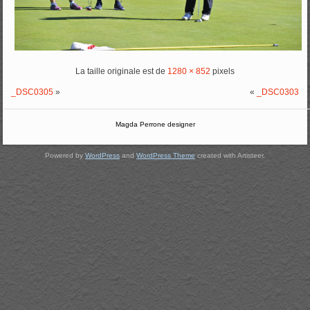
La taille originale est de
1280 × 852
pixels
_DSC0305
»
«
_DSC0303
Magda Perrone designer
Powered by
WordPress
and
WordPress Theme
created with Artisteer.