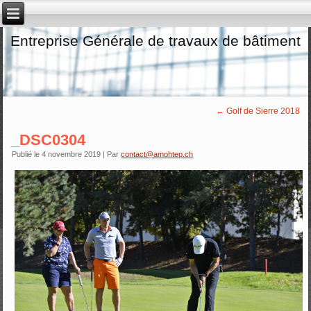
Entreprise Générale de travaux de bâtiment
←
Golf de Sierre 2018
_DSC0304
Publié le
4 novembre 2019
|
Par
contact@amohtep.ch