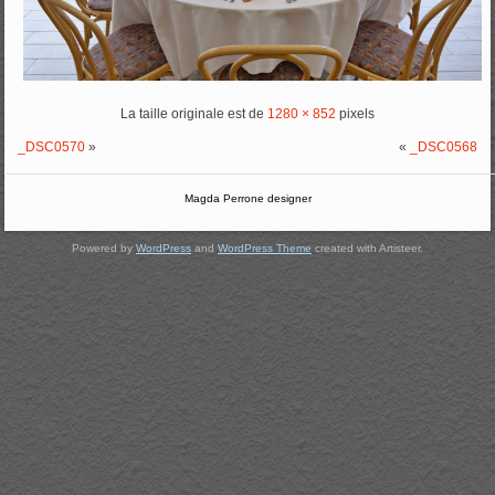
La taille originale est de
1280 × 852
pixels
_DSC0570
»
«
_DSC0568
Magda Perrone designer
Powered by
WordPress
and
WordPress Theme
created with Artisteer.