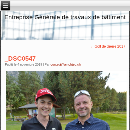
Entreprise Générale de travaux de bâtiment
←
Golf de Sierre 2017
_DSC0547
Publié le
4 novembre 2019
|
Par
contact@amohtep.ch