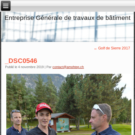
Entreprise Générale de travaux de bâtiment
←
Golf de Sierre 2017
_DSC0546
Publié le
4 novembre 2019
|
Par
contact@amohtep.ch