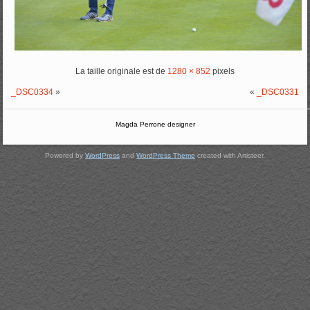
La taille originale est de
1280 × 852
pixels
_DSC0334
»
«
_DSC0331
Magda Perrone designer
Powered by
WordPress
and
WordPress Theme
created with Artisteer.