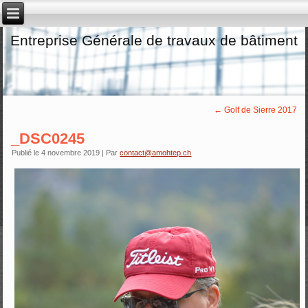
Entreprise Générale de travaux de bâtiment
←
Golf de Sierre 2017
_DSC0245
Publié le
4 novembre 2019
|
Par
contact@amohtep.ch