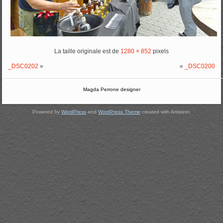
La taille originale est de
1280 × 852
pixels
_DSC0202
»
«
_DSC0200
Magda Perrone designer
Powered by
WordPress
and
WordPress Theme
created with Artisteer.