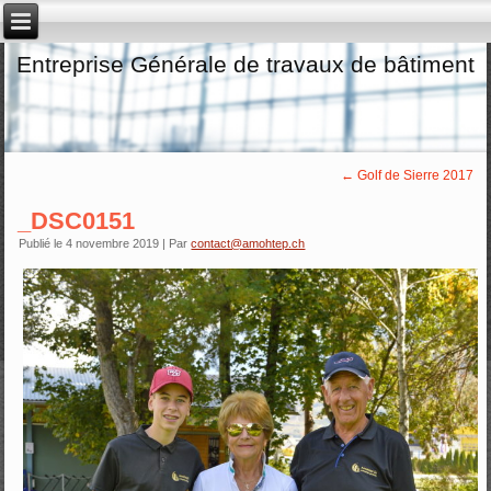
Entreprise Générale de travaux de bâtiment
←
Golf de Sierre 2017
_DSC0151
Publié le
4 novembre 2019
|
Par
contact@amohtep.ch