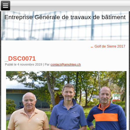
Entreprise Générale de travaux de bâtiment
←
Golf de Sierre 2017
_DSC0071
Publié le
4 novembre 2019
|
Par
contact@amohtep.ch