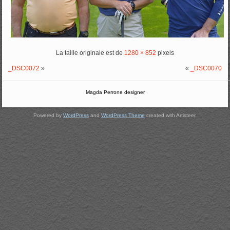
La taille originale est de
1280 × 852
pixels
_DSC0072
»
«
_DSC0070
Magda Perrone designer
Powered by
WordPress
and
WordPress Theme
created with Artisteer.