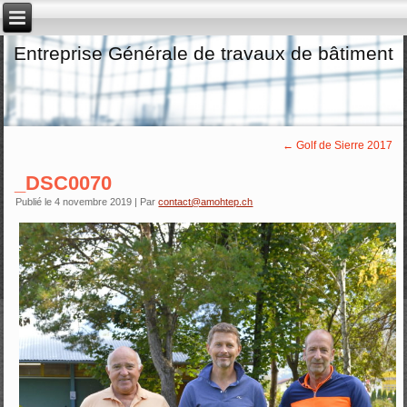
Entreprise Générale de travaux de bâtiment
←
Golf de Sierre 2017
_DSC0070
Publié le
4 novembre 2019
|
Par
contact@amohtep.ch