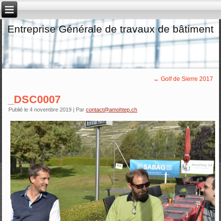
Entreprise Générale de travaux de bâtiment
←
Golf de Sierre 2017
_DSC0007
Publié le
4 novembre 2019
|
Par
contact@amohtep.ch