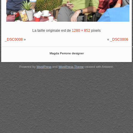
La taille originale est de
1280 × 852
pixels
_DSC0008
»
«
_DSC0006
Magda Perrone designer
Powered by
WordPress
and
WordPress Theme
created with Artisteer.