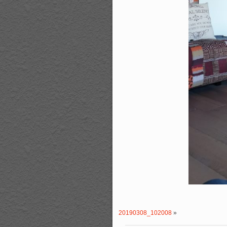
20190308_102008
»