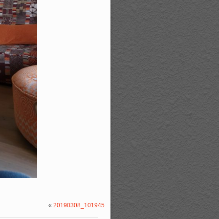
«
20190308_101945