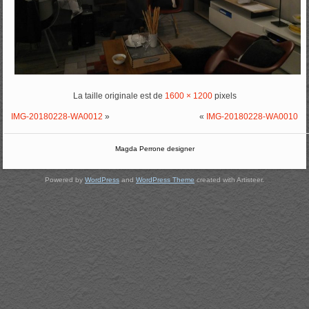
La taille originale est de
1600 × 1200
pixels
IMG-20180228-WA0012
»
«
IMG-20180228-WA0010
Magda Perrone designer
Powered by
WordPress
and
WordPress Theme
created with Artisteer.