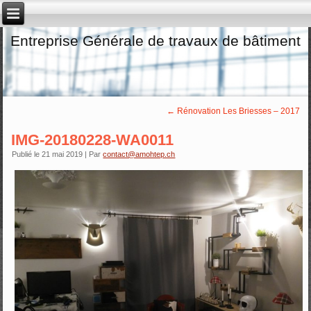
Entreprise Générale de travaux de bâtiment
←
Rénovation Les Briesses – 2017
IMG-20180228-WA0011
Publié le
21 mai 2019
|
Par
contact@amohtep.ch