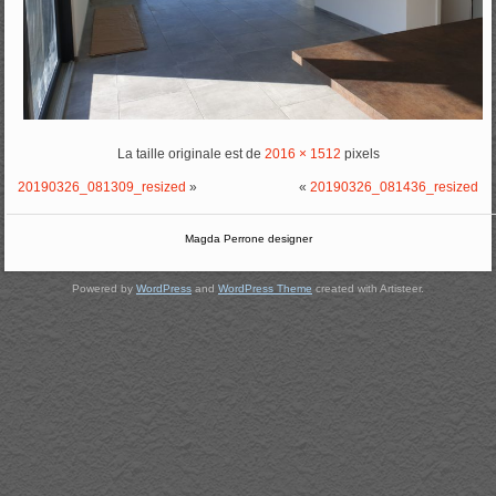
La taille originale est de
2016 × 1512
pixels
20190326_081309_resized
»
«
20190326_081436_resized
Magda Perrone designer
Powered by
WordPress
and
WordPress Theme
created with Artisteer.