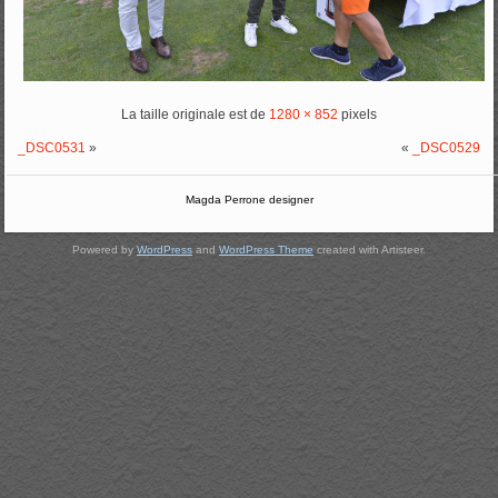
La taille originale est de
1280 × 852
pixels
_DSC0531
»
«
_DSC0529
Magda Perrone designer
Powered by
WordPress
and
WordPress Theme
created with Artisteer.