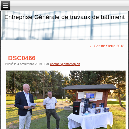
Entreprise Générale de travaux de bâtiment
←
Golf de Sierre 2018
_DSC0466
Publié le
4 novembre 2019
|
Par
contact@amohtep.ch