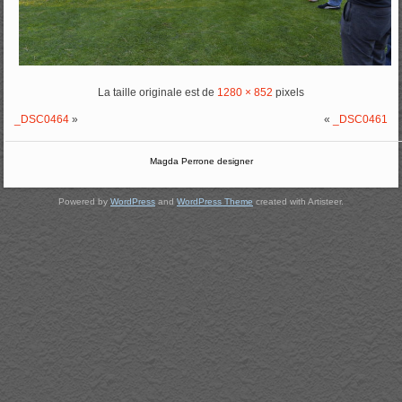
La taille originale est de
1280 × 852
pixels
_DSC0464
»
«
_DSC0461
Magda Perrone designer
Powered by
WordPress
and
WordPress Theme
created with Artisteer.