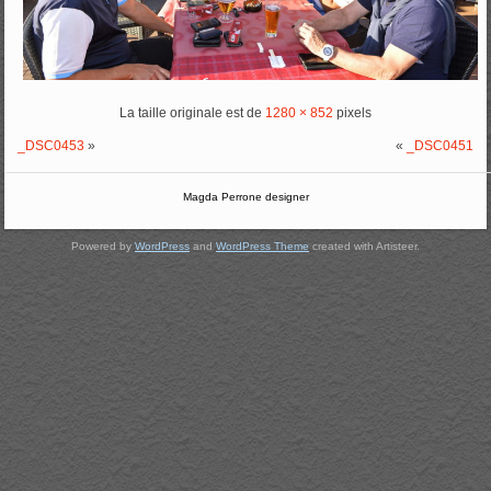
La taille originale est de
1280 × 852
pixels
_DSC0453
»
«
_DSC0451
Magda Perrone designer
Powered by
WordPress
and
WordPress Theme
created with Artisteer.