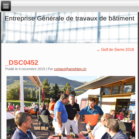
Entreprise Générale de travaux de bâtiment
←
Golf de Sierre 2018
_DSC0452
Publié le
4 novembre 2019
|
Par
contact@amohtep.ch