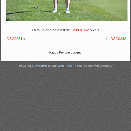
La taille originale est de
1280 × 852
pixels
_DSC0351
»
«
_DSC0348
Magda Perrone designer
Powered by
WordPress
and
WordPress Theme
created with Artisteer.