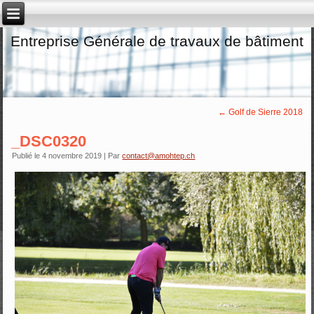
Entreprise Générale de travaux de bâtiment
←
Golf de Sierre 2018
_DSC0320
Publié le
4 novembre 2019
|
Par
contact@amohtep.ch