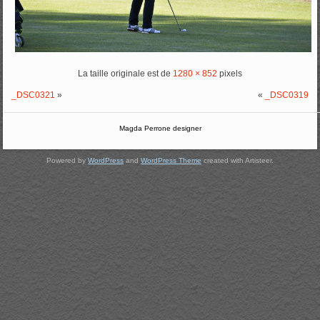
La taille originale est de
1280 × 852
pixels
_DSC0321
»
«
_DSC0319
Magda Perrone designer
Powered by
WordPress
and
WordPress Theme
created with Artisteer.