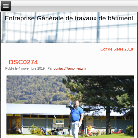
Entreprise Générale de travaux de bâtiment
←
Golf de Sierre 2018
_DSC0274
Publié le
4 novembre 2019
|
Par
contact@amohtep.ch