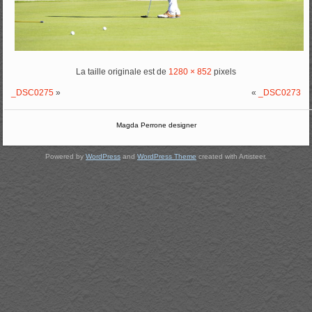
La taille originale est de
1280 × 852
pixels
_DSC0275
»
«
_DSC0273
Magda Perrone designer
Powered by
WordPress
and
WordPress Theme
created with Artisteer.