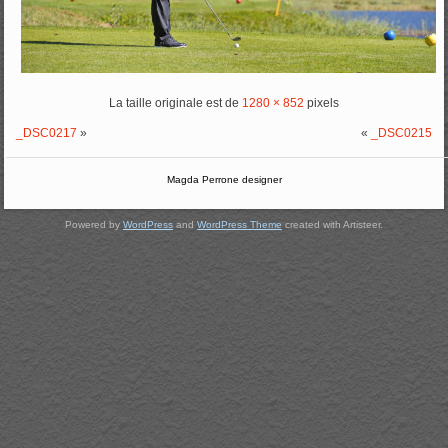
La taille originale est de
1280 × 852
pixels
_DSC0217
»
«
_DSC0215
Magda Perrone designer
Powered by
WordPress
and
WordPress Theme
created with Artisteer.