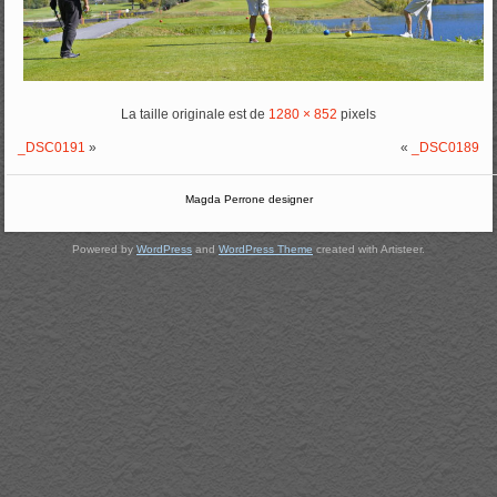
La taille originale est de
1280 × 852
pixels
_DSC0191
»
«
_DSC0189
Magda Perrone designer
Powered by
WordPress
and
WordPress Theme
created with Artisteer.