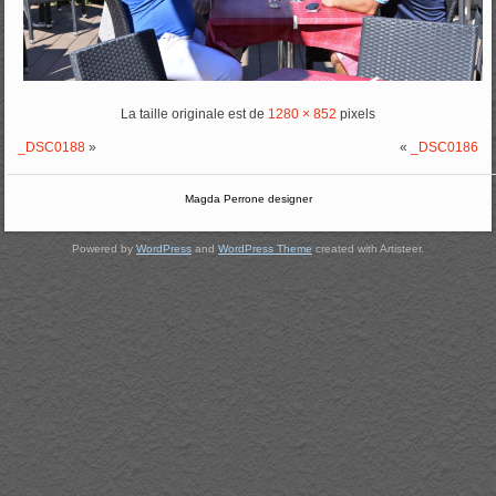
La taille originale est de
1280 × 852
pixels
_DSC0188
»
«
_DSC0186
Magda Perrone designer
Powered by
WordPress
and
WordPress Theme
created with Artisteer.