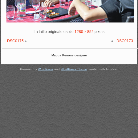
La taille originale est de
1280 × 852
pixels
_DSC0175
»
«
_DSC0173
Magda Perrone designer
Powered by
WordPress
and
WordPress Theme
created with Artisteer.