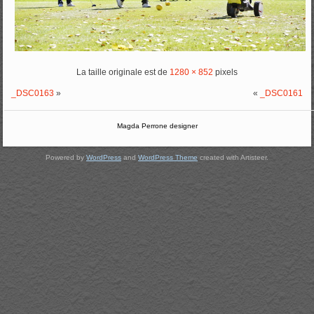
La taille originale est de
1280 × 852
pixels
_DSC0163
»
«
_DSC0161
Magda Perrone designer
Powered by
WordPress
and
WordPress Theme
created with Artisteer.