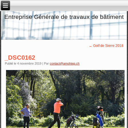
Entreprise Générale de travaux de bâtiment
←
Golf de Sierre 2018
_DSC0162
Publié le
4 novembre 2019
|
Par
contact@amohtep.ch