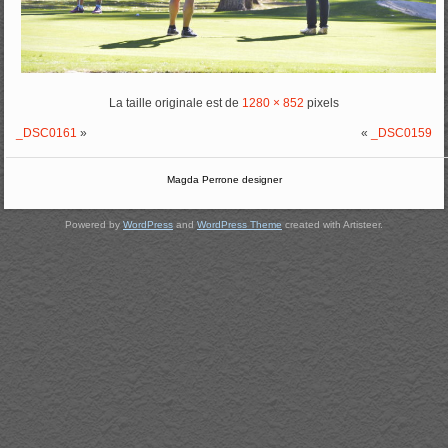
La taille originale est de
1280 × 852
pixels
_DSC0161
»
«
_DSC0159
Magda Perrone designer
Powered by
WordPress
and
WordPress Theme
created with Artisteer.