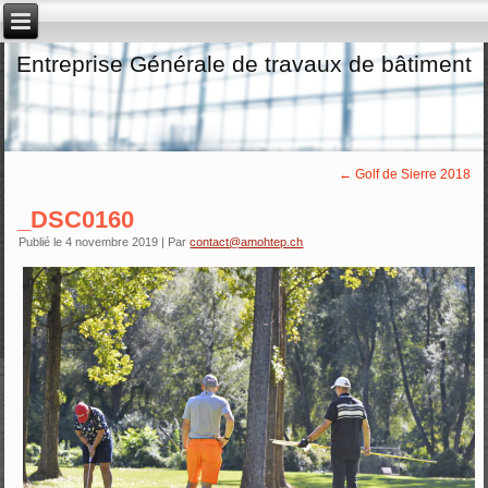
Entreprise Générale de travaux de bâtiment
←
Golf de Sierre 2018
_DSC0160
Publié le
4 novembre 2019
|
Par
contact@amohtep.ch