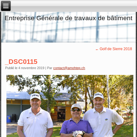
Entreprise Générale de travaux de bâtiment
←
Golf de Sierre 2018
_DSC0115
Publié le
4 novembre 2019
|
Par
contact@amohtep.ch