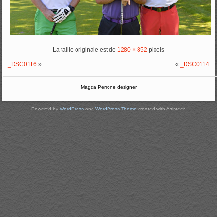
La taille originale est de
1280 × 852
pixels
_DSC0116
»
«
_DSC0114
Magda Perrone designer
Powered by
WordPress
and
WordPress Theme
created with Artisteer.