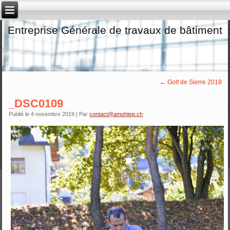
Entreprise Générale de travaux de bâtiment
←
Golf de Sierre 2018
_DSC0109
Publié le
4 novembre 2019
|
Par
contact@amohtep.ch