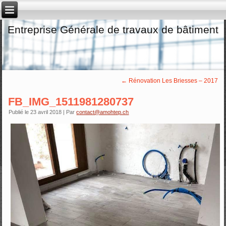
Entreprise Générale de travaux de bâtiment
←
Rénovation Les Briesses – 2017
FB_IMG_1511981280737
Publié le
23 avril 2018
|
Par
contact@amohtep.ch