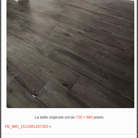
La taille originale est de
720 × 960
pixels
FB_IMG_1511981287383
»