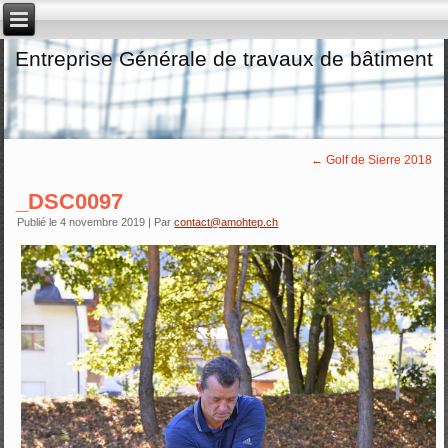
Entreprise Générale de travaux de bâtiment
←
Golf de Sierre 2018
_DSC0097
Publié le
4 novembre 2019
|
Par
contact@amohtep.ch