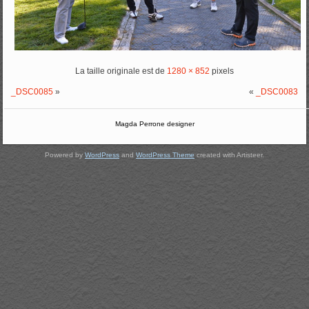
La taille originale est de
1280 × 852
pixels
_DSC0085
»
«
_DSC0083
Magda Perrone designer
Powered by
WordPress
and
WordPress Theme
created with Artisteer.