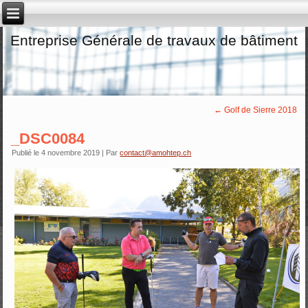
Entreprise Générale de travaux de bâtiment
←
Golf de Sierre 2018
_DSC0084
Publié le
4 novembre 2019
|
Par
contact@amohtep.ch