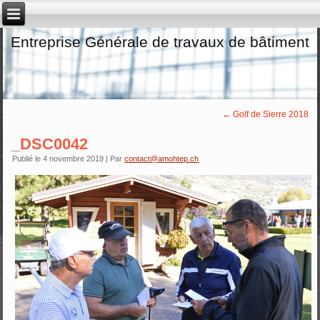
Entreprise Générale de travaux de bâtiment
←
Golf de Sierre 2018
_DSC0042
Publié le
4 novembre 2019
|
Par
contact@amohtep.ch