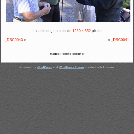
La taille originale est de
1280 × 852
pixels
_DSC0043
»
«
_DSC0041
Magda Perrone designer
Powered by
WordPress
and
WordPress Theme
created with Artisteer.