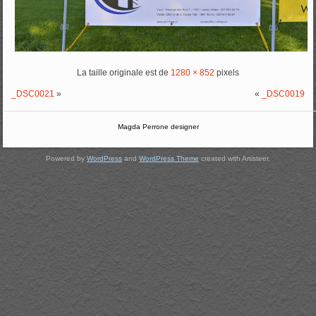
La taille originale est de
1280 × 852
pixels
_DSC0021
»
«
_DSC0019
Magda Perrone designer
Powered by
WordPress
and
WordPress Theme
created with Artisteer.