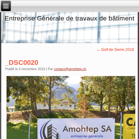
Entreprise Générale de travaux de bâtiment
←
Golf de Sierre 2018
_DSC0020
Publié le
4 novembre 2019
|
Par
contact@amohtep.ch