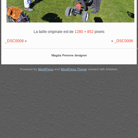
La taille originale est de
1280 × 852
pixels
_DSC0008
»
«
_DSC0006
Magda Perrone designer
Powered by
WordPress
and
WordPress Theme
created with Artisteer.