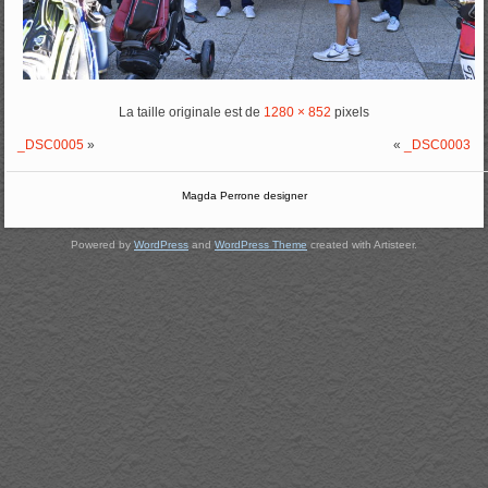
La taille originale est de
1280 × 852
pixels
_DSC0005
»
«
_DSC0003
Magda Perrone designer
Powered by
WordPress
and
WordPress Theme
created with Artisteer.